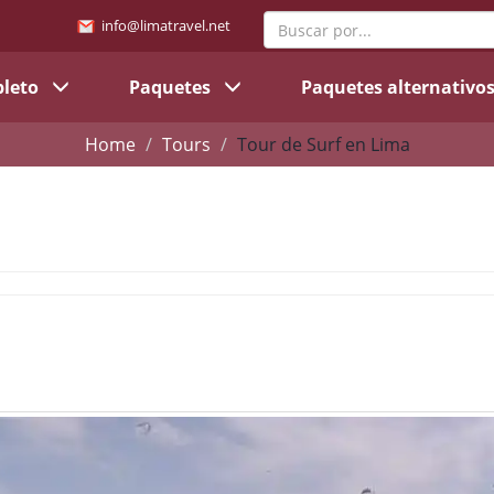
info@limatravel.net
pleto
Paquetes
Paquetes alternativo
Home
Tours
Tour de Surf en Lima