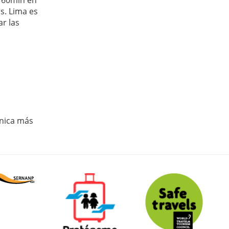
s. Lima es
r las
ínica más