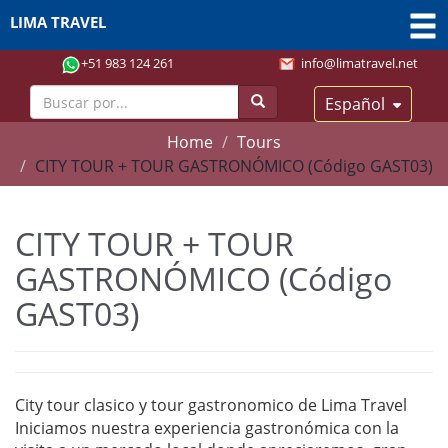
LIMA TRAVEL
+51 983 124 261
info@limatravel.net
Español
Home
Tours
CITY TOUR + TOUR GASTRONÓMICO (Código GAST03)
CITY TOUR + TOUR
GASTRONÓMICO (Código
GAST03)
City tour clasico y tour gastronomico de Lima Travel
Iniciamos nuestra experiencia gastronómica con la