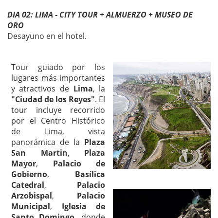
DIA 02: LIMA - CITY TOUR + ALMUERZO + MUSEO DE
ORO
Desayuno en el hotel.
Tour guiado por los
lugares más importantes
y atractivos de
Lima
, la
"Ciudad de los Reyes"
. El
tour incluye recorrido
por el Centro Histórico
de Lima, vista
panorámica de la
Plaza
San Martin
,
Plaza
Mayor
,
Palacio de
Gobierno
,
Basílica
Catedral
,
Palacio
Arzobispal
,
Palacio
Municipal
,
Iglesia de
Santo Domingo
, donde