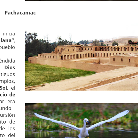
Pachacamac
inicia
llana”
,
pueblo
éndida
el
Dios
tiguos
mplos,
Sol
, el
cio de
ar era
mundo.
cursión
rito de
de los
to del