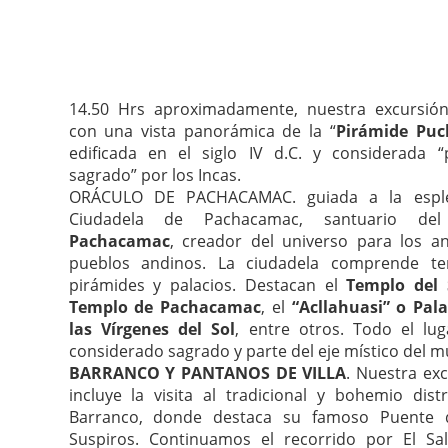
14.50 Hrs aproximadamente, nuestra excursión 
con una vista panorámica de la “
Pirámide Puc
edificada en el siglo IV d.C. y considerada “
sagrado” por los Incas.
ORÁCULO DE PACHACAMAC. guiada a la espl
Ciudadela de Pachacamac, santuario d
Pachacamac
, creador del universo para los an
pueblos andinos. La ciudadela comprende te
pirámides y palacios. Destacan el
Templo del 
Templo de Pachacamac
, el
“Acllahuasi” o Pala
las Vírgenes del Sol
, entre otros. Todo el lug
considerado sagrado y parte del eje místico del 
BARRANCO Y PANTANOS DE VILLA
. Nuestra ex
incluye la visita al tradicional y bohemio dist
Barranco, donde destaca su famoso Puente 
Suspiros. Continuamos el recorrido por El Sal