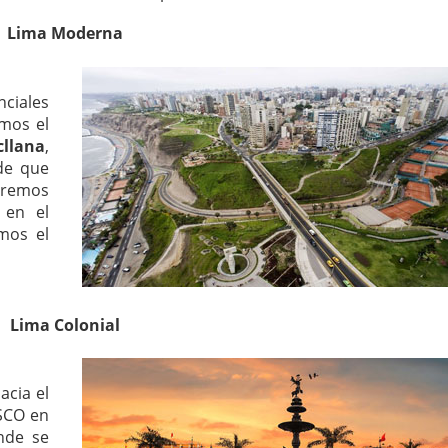
Lima Moderna
nciales
emos el
llana
,
de que
Haremos
 en el
mos el
Lima Colonial
acia el
SCO en
nde se