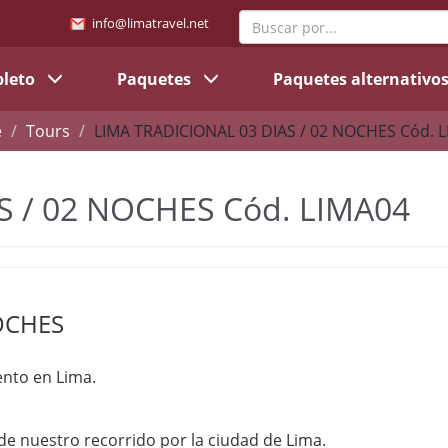
info@limatravel.net
pleto
Paquetes
Paquetes alternativo
e
Tours
LIMA TRADICIONAL 03 DIAS / 02 NOCHES Cód. 
S / 02 NOCHES Cód. LIMA04
NOCHES
iento en Lima.
e nuestro recorrido por la ciudad de Lima.