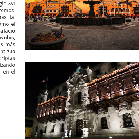
glo XVI
ceremos
nas, la
omo el
alacio
rados
,
os más
ntigua
criptas
izando
 en el