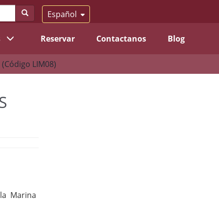
Español
s
Reservar
Contactanos
Blog
Código LIM08)
S
 la Marina