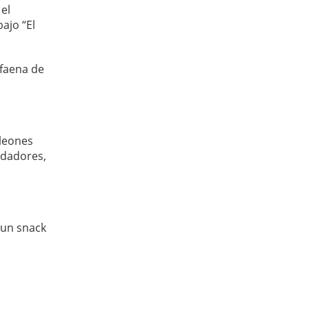
el
ajo “El
 faena de
(leones
edadores,
 un snack